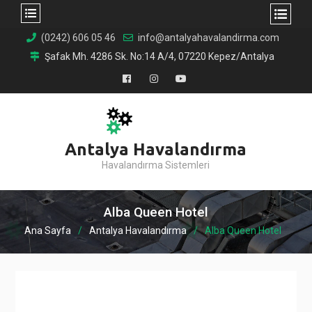
Skip
(0242) 606 05 46
info@antalyahavalandirma.com
to
Şafak Mh. 4286 Sk. No:14 A/4, 07220 Kepez/Antalya
content
Facebook
Instagram
YouTube
Antalya Havalandırma
Havalandırma Sistemleri
Alba Queen Hotel
Ana Sayfa
Antalya Havalandırma
Alba Queen Hotel