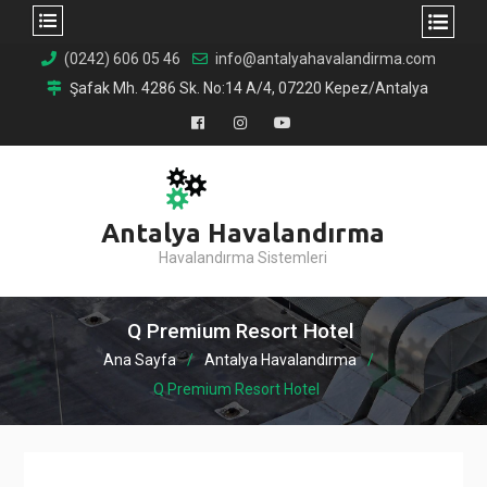
Skip
(0242) 606 05 46
info@antalyahavalandirma.com
to
Şafak Mh. 4286 Sk. No:14 A/4, 07220 Kepez/Antalya
content
Facebook
Instagram
YouTube
Antalya Havalandırma
Havalandırma Sistemleri
Q Premium Resort Hotel
Ana Sayfa
Antalya Havalandırma
Q Premium Resort Hotel