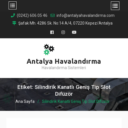
Skip
(0242) 606 05 46
info@antalyahavalandirma.com
to
Şafak Mh. 4286 Sk. No:14 A/4, 07220 Kepez/Antalya
content
Facebook
Instagram
YouTube
Antalya Havalandırma
Havalandırma Sistemleri
Etiket:
Silindirik Kanatlı Geniş Tip Slot
Difüzör
Ana Sayfa
Silindirik Kanatlı Geniş Tip Slot Difüzör