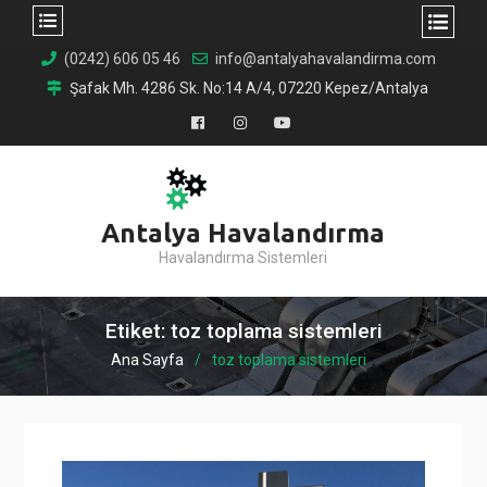
Skip
(0242) 606 05 46
info@antalyahavalandirma.com
to
Şafak Mh. 4286 Sk. No:14 A/4, 07220 Kepez/Antalya
content
Facebook
Instagram
YouTube
Antalya Havalandırma
Havalandırma Sistemleri
Etiket:
toz toplama sistemleri
Ana Sayfa
toz toplama sistemleri